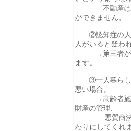
.
不動産は本人
ができません。
②認知症の人の
人がいると疑わ
→第三者が入る
ます。
③一人暮らしを
悪い場合。
→高齢者施設の
財産の管理、
悪質商法等に
わりにしてくれ