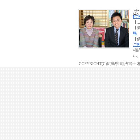
HO
【
【
務
【
ご
相
い
COPYRIGHT(C)広島県 司法書士