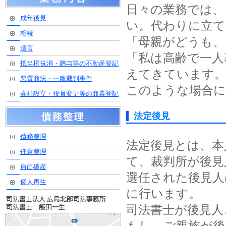
日々の業務では、
成年後見
い。代わりに立て
相続
「母親がどうも、
遺言
「私は高齢で一人
抵当権抹消・贈与等の不動産登記
えてきています
悪質商法・一般裁判事件
このような場合に
会社設立・役員変更等の商業登記
法定後見
債務整理
法定後見とは、本
任意整理
て、裁判所が後見
自己破産
選任された後見人
個人再生
に行います。
司法書士が後見人