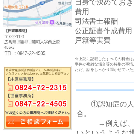
自身で決めておき
費用
司法書士報酬
公正証書作成費
戸籍等実費
☆上記に記載したすべての料金は
事件が複雑な場合等の特別の事情
ただ、話をしっかり聞かせていた
①認知症の人が
合。
→例えば、認知
いというような