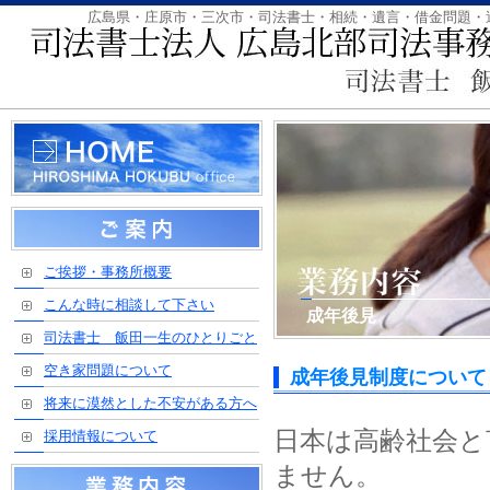
広島県・庄原市・三次市・司法書士・相続・遺言・借金問題・
ご挨拶・事務所概要
こんな時に相談して下さい
成年後見
司法書士 飯田一生のひとりごと
空き家問題について
成年後見制度について
将来に漠然とした不安がある方へ
日本は高齢社会と
採用情報について
ません。