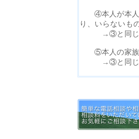
④本人が本人の
り、いらないも
→③と同じ
⑤本人の家族又
→③と同じ