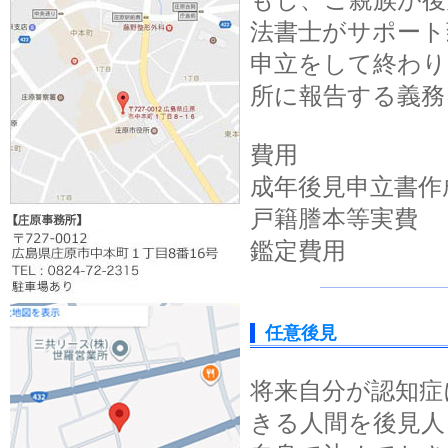
もし、ご親族が後
法書士がサポート
申立をして終わり
所に報告する義務
費用
成年後見申立書作
戸籍謄本等実
鑑定費
任意後見
将来自分が認知症
きる人間を後見人